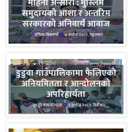
मोहना अन्सारी : मुस्लिम
समुदायको आशा र अन्तरिम
सरकारको अनिवार्य आवाज
प्रमिला बिश्वकर्मा
७ अशोज २०८२, मङ्गलबार
डुडुवा गाउँपालिकामा फैलिएको
अनियमितता र आन्दोलनको
अपरिहार्यता
यूथ टुडे समाचारदाता
२ अशोज २०८२, बिहीबार