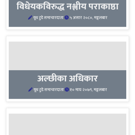
विधेयकविरुद्ध नश्लीय पराकाष्ठा
यूथ टुडे समाचारदाता
५ असार २०८०, मङ्गलबार
अल्छीका अधिकार
यूथ टुडे समाचारदाता
१० माघ २०७९, मङ्गलबार