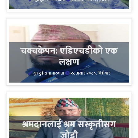
चक्चकेपन: एडिएचडीको एक
लक्षण
यूथ टुडे समाचारदाता
२८ असार २०८०, बिहीबार
श्रमदानलाई श्रम सस्कृतीसग
जोडौ