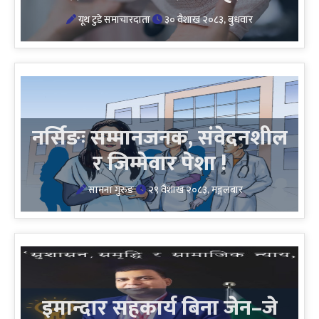
यूथ टुडे समाचारदाता
३० वैशाख २०८३, बुधवार
नर्सिङः सम्मानजनक, संवेदनशील
र जिम्मेवार पेशा !
सामना गुरुङ
२९ वैशाख २०८३, मङ्गलबार
इमान्दार सहकार्य बिना जेन–जे