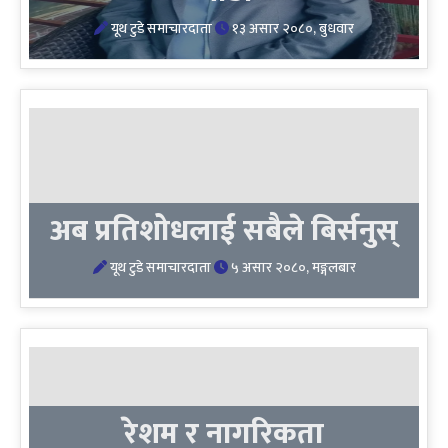
यूथ टुडे समाचारदाता
१३ असार २०८०, बुधवार
अब प्रतिशोधलाई सबैले बिर्सनुस्
यूथ टुडे समाचारदाता
५ असार २०८०, मङ्गलबार
रेशम र नागरिकता