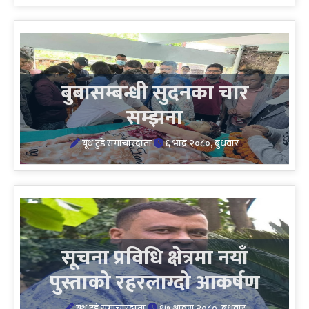
बुबासम्बन्धी सुदनका चार
सम्झना
यूथ टुडे समाचारदाता
६ भाद्र २०८०, बुधवार
सूचना प्रविधि क्षेत्रमा नयाँ
पुस्ताको रहरलाग्दो आकर्षण
यूथ टुडे समाचारदाता
१७ श्रावण २०८०, बुधवार