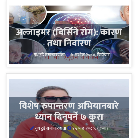
अल्जाइमर (बिर्सिने रोग): कारण
तथा निवारण
यूथ टुडे समाचारदाता
४ अशोज २०८०, बिहीबार
विशेष रुपान्तरण अभियानबारे
ध्यान दिनुपर्ने ७ कुरा
यूथ टुडे समाचारदाता
१५ भाद्र २०८०, शुक्रबार