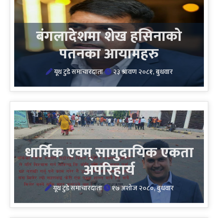
बंगलादेशमा शेख हसिनाको
पतनका आयामहरु
यूथ टुडे समाचारदाता
२३ श्रावण २०८१, बुधवार
धार्मिक एवम् सामुदायिक एकता
अपरिहार्य
यूथ टुडे समाचारदाता
१७ अशोज २०८०, बुधवार