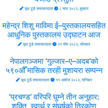
यूथ टुडे समाचारदाता
८ माघ २०८२, बुधवार
महेन्द्र शिशु माविमा ई–पुस्तकालयसहित
आधुनिक पुस्तकालय उद्घाटन आज
यूथ टुडे समाचारदाता
२१ पौष २०८२, सोमबार
नेपालगञ्जमा ‘गुल्जार–ए–अदब’को
५९०औँ मासिक तरही मुशायरा सम्पन्न
यूथ टुडे समाचारदाता
११ अशोज २०८२, शनिबार
‘प्रचण्ड’ वरिपरि घुम्ने तीन अनुहार:
शक्ति, स्वार्थ र संघर्षको त्रिकोण