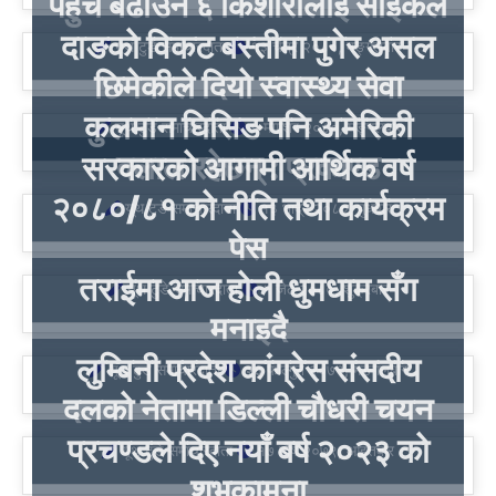
पहुँच बढाउन ६ किशोरीलाई साईकल
दाङको विकट बस्तीमा पुगेर असल
यूथ टुडे समाचारदाता
१३ चैत्र २०८०, मङ्गलबार
छिमेकीले दियो स्वास्थ्य सेवा
कुलमान घिसिङ पनि अमेरिकी
यूथ टुडे समाचारदाता
५ मंगशिर २०८०, मङ्गलबार
दलाल रहेछन् : प्रकाण्ड
सरकारको आगामी आर्थिक वर्ष
२०८०/८१ को नीति तथा कार्यक्रम
यूथ टुडे समाचारदाता
१३ भाद्र २०८०, बुधवार
पेस
तराईमा आज होली धुमधाम सँग
यूथ टुडे समाचारदाता
५ जेठ २०८०, शुक्रबार
मनाइदै
लुम्बिनी प्रदेश कांग्रेस संसदीय
यूथ टुडे समाचारदाता
२३ फाल्गुन २०७९, मङ्गलबार
दलको नेतामा डिल्ली चौधरी चयन
प्रचण्डले दिए नयाँ बर्ष २०२३ को
यूथ टुडे समाचारदाता
१७ पौष २०७९, आइतबार
शुभकामना