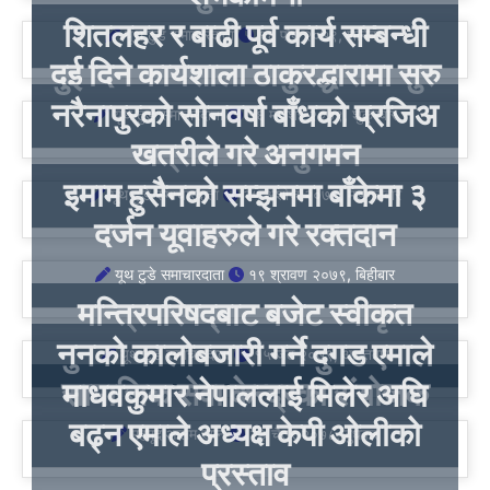
शितलहर र बाढी पूर्व कार्य सम्बन्धी
यूथ टुडे समाचारदाता
१६ पौष २०७९, शनिबार
दुई दिने कार्यशाला ठाकुरद्धारामा सुरु
नरैनापुरको सोनवर्षा बाँधको प्रजिअ
यूथ टुडे समाचारदाता
१६ मंगशिर २०७९, शुक्रबार
खत्रीले गरे अनुगमन
इमाम हुसैनको सम्झनमा बाँकेमा ३
यूथ टुडे समाचारदाता
२५ अशोज २०७९, मङ्गलबार
दर्जन यूवाहरुले गरे रक्तदान
यूथ टुडे समाचारदाता
१९ श्रावण २०७९, बिहीबार
मन्त्रिपरिषद्‌‌बाट बजेट स्वीकृत
नुनको कालोबजारी गर्ने दुगड एमाले
यूथ टुडे समाचारदाता
१५ जेठ २०७९, आइतबार
सामाजिक सेवा केन्द्रका संयोजक
माधवकुमार नेपाललाई मिलेर अघि
बढ्न एमाले अध्यक्ष केपी ओलीको
महमूद आलम खान
२३ चैत्र २०७८, बुधवार
प्रस्ताव