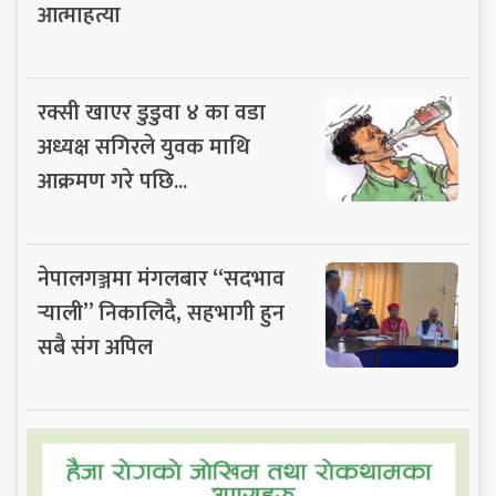
आत्माहत्या
रक्सी खाएर डुडुवा ४ का वडा
अध्यक्ष सगिरले युवक माथि
आक्रमण गरे पछि...
नेपालगञ्जमा मंगलबार “सदभाव
र्‍याली” निकालिदै, सहभागी हुन
सबै संग अपिल