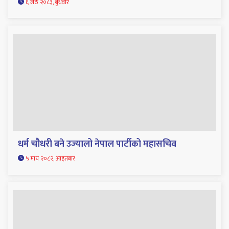
६ जेठ २०८३, बुधवार
धर्म चौधरी बने उज्यालो नेपाल पार्टीको महासचिव
५ माघ २०८२, आइतबार