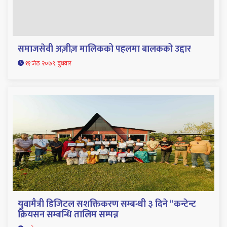
समाजसेवी अज़ीज़ मालिकको पहलमा बालकको उद्दार
११ जेठ २०७९, बुधवार
युवामैत्री डिजिटल सशक्तिकरण सम्बन्धी ३ दिने “कन्टेन्ट
क्रियसन सम्बन्धि तालिम सम्पन्न