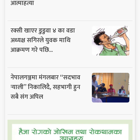
आत्माहत्या
रक्सी खाएर डुडुवा ४ का वडा
अध्यक्ष सगिरले युवक माथि
आक्रमण गरे पछि...
नेपालगञ्जमा मंगलबार “सदभाव
र्‍याली” निकालिदै, सहभागी हुन
सबै संग अपिल