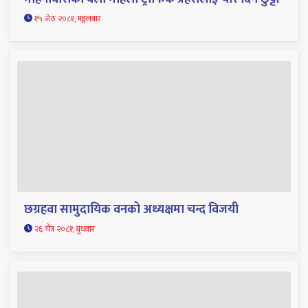
१५ जेठ २०८१, मङ्गलबार
छग्रहवा सामुदायिक वनको अध्यक्षमा चन्द विजयी
२६ चैत्र २०८१, बुधवार