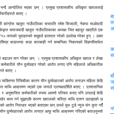
 भन्दै आन्दोलित भएका छन् । प्रमुख प्रशासकीय अधिकृत खराललाई
र्मचारीहरुले बताए ।
ब
तथ
ाली कांग्रेस खजुरा गाउँपालिका सभापति रमेश सिजाली, नेकपा माओवादी
अ
िकृत समाजवादी खजुरा गाउँपालिकाका अध्यक्ष जित बहादुर खत्रीले एक
२/१५ जनाको युवाहरुको समुहले हातपात गरेको उल्लेख गरेका हुन् । उक्त
ाशिघ्र कडाभन्दा कडा कारबाही गर्न सम्बन्धित निकायको विज्ञप्तीमार्फत
क
स
ाडी बढाउन माग गरेका छन् । प्रमुख प्रशासकीय अधिकृत खराल र लेखा
 कर्मचारीले यौन दुर्व्यवहार गरेको आरोप लगाए पनि महिलाले अधिकारीक
रुले बताए ।
बा
व्यक्तिगत रिसिबीका कारण यौन दुर्व्यवहारको आरोप लगाउन महिला केहि
ज
कृत माथि आक्रमण भएको एक जनाले प्रत्यक्षदर्शिले बताए । प्रशासनिक
सम
र अनुशासित कर्मचारीको रुपमा आफ्नो परिचय बनाए पनि उनलाई केहि
ा रहेर काम गर्न सुझाएकै कारण खरालको चरित्र माथि प्रश्न उठाइएको छ
आरोप निराधार भएको बताएका छन् उनले युथ टुडे न्युज संग कुरा गर्दै
न
यौन दुर्व्यवहारको आरोप लगाएर आफु माथि आक्रमण गरिएको बताउनुभयो