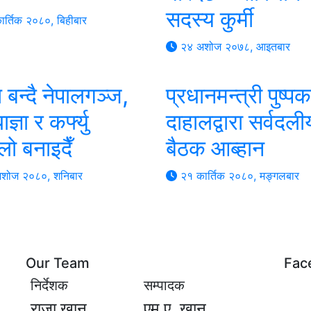
सदस्य कुर्मी
र्तिक २०८०, बिहीबार
२४ अशोज २०७८, आइतबार
त बन्दै नेपालगञ्ज,
प्रधानमन्त्री पुष्
ाज्ञा र कर्फ्यु
दाहालद्वारा सर्वदली
लो बनाइदैँ
बैठक आब्हान
शोज २०८०, शनिबार
२१ कार्तिक २०८०, मङ्गलबार
Our Team
Fac
निर्देशक
सम्पादक
राजा खान
एम.ए. खान