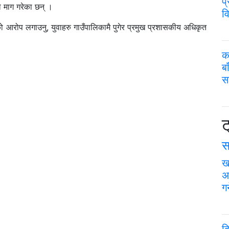
प
े माग गरेका छन् ।
वि
रको आरोप लगाउनु, युवाहरु गाउँपालिकामै पुगेर प्रमुख प्रशासकीय अधिकृत
क
ब
स
ट
स
ख
अ
गर