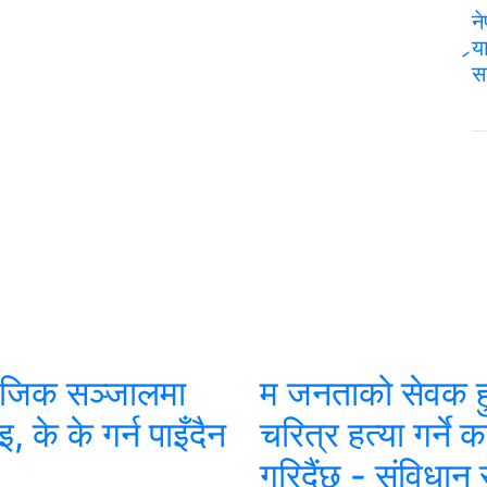
न
र्
स
ाजिक सञ्जालमा
म जनताको सेवक हु
, के के गर्न पाइँदैन
चरित्र हत्या गर्ने 
गरिदैंछ - संविधान