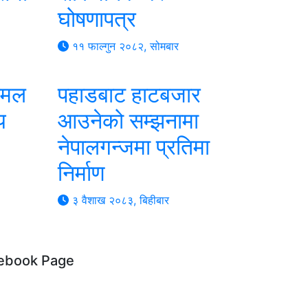
घोषणापत्र
११ फाल्गुन २०८२, सोमबार
पकमल
पहाडबाट हाटबजार
य
आउनेको सम्झनामा
नेपालगन्जमा प्रतिमा
निर्माण
३ वैशाख २०८३, बिहीबार
ebook Page