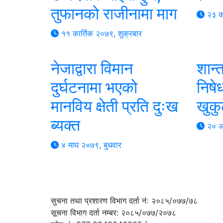
तुफानको राजीनामा माग
२३ का
११ कार्तिक २०७९, शुक्रबार
नेजाद्वारा विमान
शान्
दुर्घटनामा भएको
निषेध
मानविय क्षेती प्रति दुःख
खुकु
ब्यक्त
२० अ
४ माघ २०७९, बुधवार
सुचना तथा प्रशारण विभाग दर्ता नंः २०८५/०७७/७८
सूचना विभाग दर्ता नम्बर: २०८५/०७७/२०७८