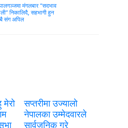
ेपालगञ्जमा मंगलबार “सदभाव
‍याली” निकालिदै, सहभागी हुन
बै संग अपिल
 मेरो
सप्तरीमा उज्यालो
काम
नेपालका उम्मेदवारले
 सभा
सार्वजनिक गरे