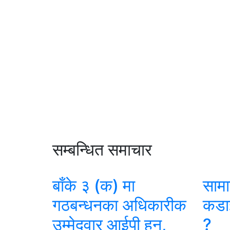
सम्बन्धित समाचार
बाँके ३ (क) मा
साम
गठबन्धनका अधिकारीक
कडाइ
उम्मेदवार आईपी हुन,
?