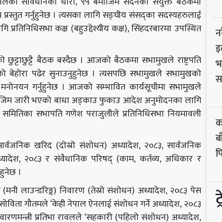
े नेपालको संविधानको धारा, ९५ बमोजिम सदनको संयुक्त बैठकमा
्रस्तुत गर्नुहुनेछ । त्यसका लागि सङ्घीय संसद्का सदस्यहरुलाई
 प्रतिनिधिसभा कक्ष (बहुउद्देश्यीय कक्ष), सिंहदरबारमा उपस्थित
न
इ
ो छुट्टाछुट्टै बैठक बस्दैछ । आजको बैठकमा सभामुखले राष्ट्रपति
भ
 पत्रको बेहोरा पढेर सुनाउनुहुनेछ । त्यसपछि सभामुखले सभामुखको
स
ो मनोनयन गर्नुहुनेछ । आजको सम्भावित कार्यसूचीमा सभामुखले
ोजिम जारी भएको बाधा अड्काउ फुकाउ आदेश अनुमोदनका लागि
यौदा समितिका सभापति गणेश पराजुलीले प्रतिनिधिसभा नियमावली
क
ब
 सार्वजनिक खरिद (दोस्रो संशोधन) अध्यादेश, २०८३, सार्वजनिक
फ
ध्यादेश, २०८३ र संवैधानिक परिषद् (काम, कर्तव्य, अधिकार र
हुनेछ ।
ीकरण (मनी लाउन्डरिङ्ग) निवारण (तेस्रो संशोधन) अध्यादेश, २०८३ पेस
ट
री सोविता गौतमले ‘केही नेपाल ऐनलाई संशोधन गर्ने अध्यादेश, २०८३
निवारणमन्त्री प्रतिभा रावलले ‘सहकारी (पहिलो संशोधन) अध्यादेश,