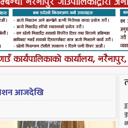
वेशन आजदेखि
ड
क
क