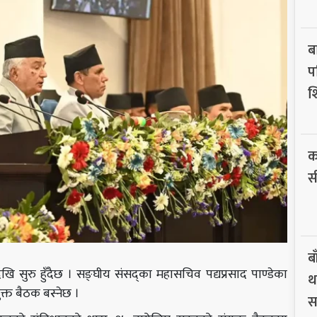
ब
प
श
क
स
ब
सुरु हुँदैछ । सङ्घीय संसद्का महासचिव पद्यप्रसाद पाण्डेका
थ
्त बैठक बस्नेछ ।
स