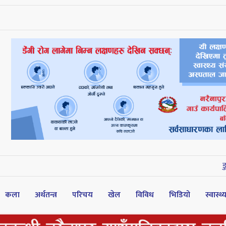
डुडुवाका ५९ स्व
कला
अर्थतन्त्र
परिचय
खेल
विविध
भिडियो
स्वास्थ्