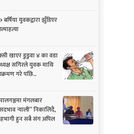
० बर्षिया युवकद्वारा झुँडिएर
त्माहत्या
क्सी खाएर डुडुवा ४ का वडा
ध्यक्ष सगिरले युवक माथि
क्रमण गरे पछि...
ेपालगञ्जमा मंगलबार
सदभाव र्‍याली” निकालिदै,
हभागी हुन सबै संग अपिल