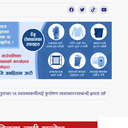
ास्थ्यकर्मीलाई कुपोषण व्यवस्थापनसम्बन्धी क्षमता अभिवृद्धि तालिम |
बारबर्दियामा
य