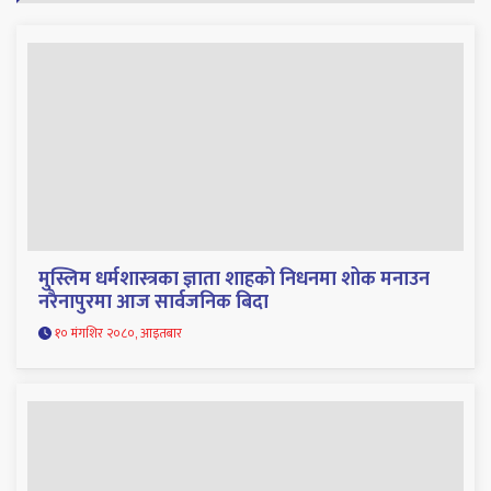
मुस्लिम धर्मशास्त्रका ज्ञाता शाहको निधनमा शोक मनाउन
नरैनापुरमा आज सार्वजनिक बिदा
१० मंगशिर २०८०, आइतबार