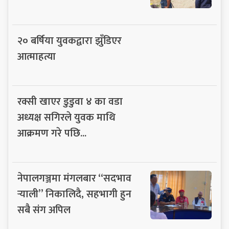
२० बर्षिया युवकद्वारा झुँडिएर
आत्माहत्या
रक्सी खाएर डुडुवा ४ का वडा
अध्यक्ष सगिरले युवक माथि
आक्रमण गरे पछि...
नेपालगञ्जमा मंगलबार “सदभाव
र्‍याली” निकालिदै, सहभागी हुन
सबै संग अपिल