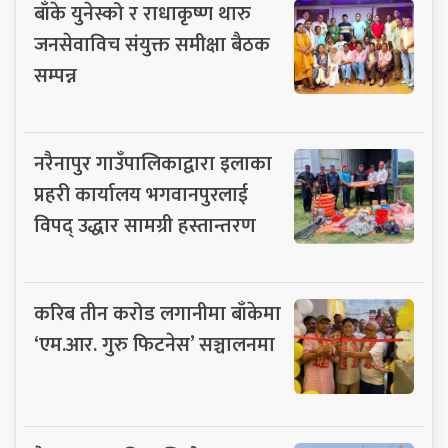
बाँके युनेस्को र राधाकृष्ण थारु
जनसेवाविच संयुक्त समीक्षा बैठक
सम्पन्न
नरैनापुर गाउँपालिकाद्वारा इलाका
प्रहरी कार्यालय भगवानपुरलाई
विपद् उद्धार सामग्री हस्तान्तरण
करिब तीन करोड लगानीमा बाँकेमा
‘एम.आर. गुरु फिटनेस’ सञ्चालनमा