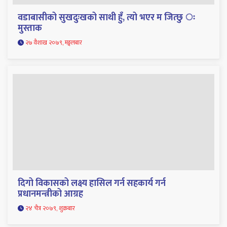
वडाबासीको सुखदुःखको साथी हुँ, त्यो भएर म जित्छु ः
मुस्ताक
२७ वैशाख २०७९, मङ्गलबार
दिगो विकासको लक्ष्य हासिल गर्न सहकार्य गर्न
प्रधानमन्त्रीको आग्रह
२४ चैत्र २०७९, शुक्रबार