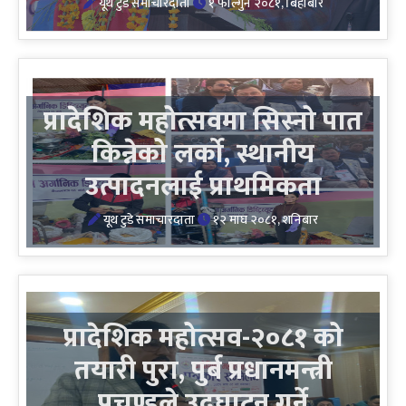
यूथ टुडे समाचारदाता
१ फाल्गुन २०८१, बिहीबार
प्रादेशिक महोत्सवमा सिस्नो पात
किन्नेको लर्को, स्थानीय
उत्पादनलाई प्राथमिकता
यूथ टुडे समाचारदाता
१२ माघ २०८१, शनिबार
प्रादेशिक महोत्सव-२०८१ को
तयारी पुरा, पुर्ब प्रधानमन्त्री
प्रचण्डले उदघाटन गर्ने