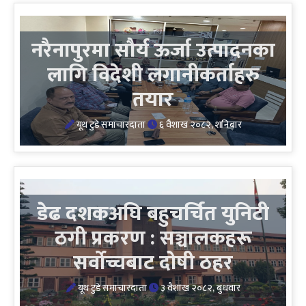
नरैनापुरमा सौर्य ऊर्जा उत्पादनका
लागि विदेशी लगानीकर्ताहरु
तयार
यूथ टुडे समाचारदाता
६ वैशाख २०८२, शनिबार
डेढ दशकअघि बहुचर्चित युनिटी
ठगी प्रकरण : सञ्चालकहरू
सर्वोच्चबाट दोषी ठहर
यूथ टुडे समाचारदाता
३ वैशाख २०८२, बुधवार