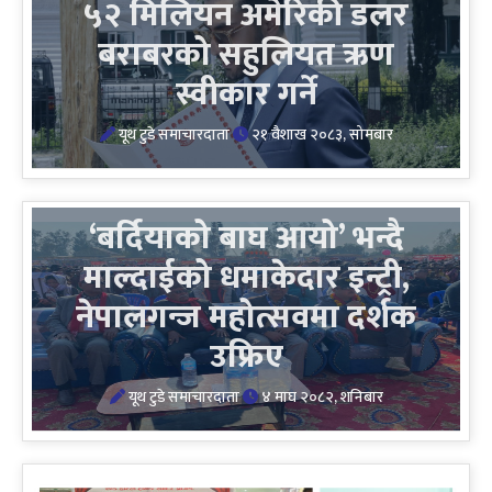
५२ मिलियन अमेरिकी डलर
बराबरको सहुलियत ऋण
स्वीकार गर्ने
यूथ टुडे समाचारदाता
२१ वैशाख २०८३, सोमबार
‘बर्दियाको बाघ आयो’ भन्दै
माल्दाईको धमाकेदार इन्ट्री,
नेपालगन्ज महोत्सवमा दर्शक
उफ्रिए
यूथ टुडे समाचारदाता
४ माघ २०८२, शनिबार