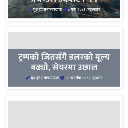
यूथ टुडे समाचारदाता
८ माघ २०८१, मङ्गलबार
ट्रम्पको जितसँगै डलरको मूल्य
बढ्यो, सेयरमा उछाल
यूथ टुडे समाचारदाता
२१ कार्तिक २०८१, बुधवार