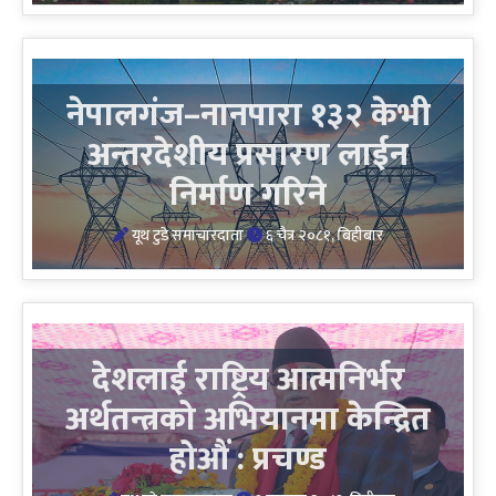
नेपालगंज–नानपारा १३२ केभी
अन्तरदेशीय प्रसारण लाईन
निर्माण गरिने
यूथ टुडे समाचारदाता
६ चैत्र २०८१, बिहीबार
देशलाई राष्ट्रिय आत्मनिर्भर
अर्थतन्त्रको अभियानमा केन्द्रित
होऔं : प्रचण्ड