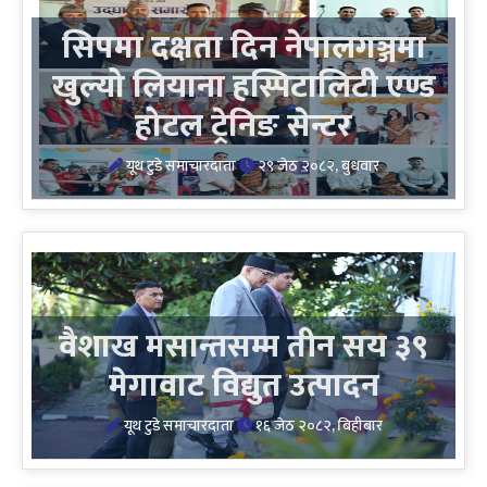
सिपमा दक्षता दिन नेपालगञ्जमा
खुल्यो लियाना हस्पिटालिटी एण्ड
होटल ट्रेनिङ सेन्टर
यूथ टुडे समाचारदाता
२९ जेठ २०८२, बुधवार
वैशाख मसान्तसम्म तीन सय ३९
मेगावाट विद्युत उत्पादन
यूथ टुडे समाचारदाता
१६ जेठ २०८२, बिहीबार