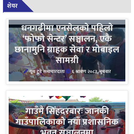
शेयर
धनगढीमा एनसेलको पहिलो
‘फोफो सेन्टर’ सञ्चालन, एकै
छानामुनि ग्राहक सेवा र मोबाइल
सामग्री
यूथ टुडे समाचारदाता
६ श्रावण २०८३, बुधवार
गाउँमै सिंहदरबारः जानकी
गाउँपालिकाको नयाँ प्रशासनिक
भवन सञ्चालनमा