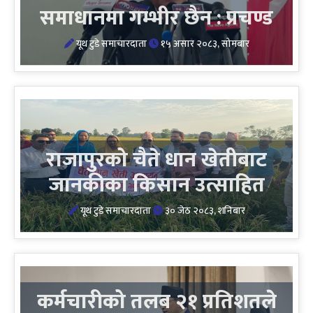
समाधानमा गम्भीर छैन : प्रचण्ड
यूथ टुडे समाचारदाता
१५ असार २०८३, सोमबार
राजापुरको चैते धान खेतीबाट
जानकीका किसान उत्साहित
यूथ टुडे समाचारदाता
३० जेठ २०८३, शनिबार
कर्मचारीको तलब २१ प्रतिशतले