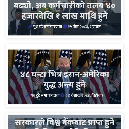
बढ्यो, अब कर्मचारीको तलब ४०
हजारदेखि १ लाख माथि हुने
यूथ टुडे समाचारदाता
१५ जेठ २०८३, शुक्रबार
४८ घन्टा भित्र इरान-अमेरिका
युद्ध अन्त्य हुने
यूथ टुडे समाचारदाता
२४ वैशाख २०८३, बिहीबार
सरकारले विश्व बैंकबाट प्राप्त हुने