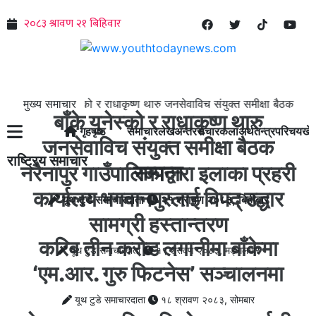
मुख्य समाचार
बाँके युनेस्को र राधाकृष्ण थारु जनसेवाविच संयुक्त समीक्षा बैठक सम्पन्न 
बाँके युनेस्को र राधाकृष्ण थारु
गृहपृष्ठ
समाचार
लेख
अन्तरसंचार
कला
अर्थतन्त्र
परिचय
खे
जनसेवाविच संयुक्त समीक्षा बैठक
राष्ट्रिय समाचार
सम्पन्न
नरैनापुर गाउँपालिकाद्वारा इलाका प्रहरी
कार्यालय भगवानपुरलाई विपद् उद्धार
यूथ टुडे समाचारदाता
२१ श्रावण २०८३, बिहीबार
सामग्री हस्तान्तरण
करिब तीन करोड लगानीमा बाँकेमा
यूथ टुडे समाचारदाता
१९ श्रावण २०८३, मङ्गलबार
‘एम.आर. गुरु फिटनेस’ सञ्चालनमा
यूथ टुडे समाचारदाता
१८ श्रावण २०८३, सोमबार