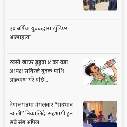
२० बर्षिया युवकद्वारा झुँडिएर
आत्माहत्या
रक्सी खाएर डुडुवा ४ का वडा
अध्यक्ष सगिरले युवक माथि
आक्रमण गरे पछि...
नेपालगञ्जमा मंगलबार “सदभाव
र्‍याली” निकालिदै, सहभागी हुन
सबै संग अपिल