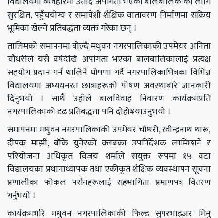
विद्यालयमा व्यवहारमा उतार्दै अपांगता भएका बालबालिकाका लागि
सुरक्षित, पहुँचयोग्य र समावेशी शैक्षिक वातावरण निर्माणमा सक्रिय
भूमिका खेल्ने प्रतिबद्धता व्यक्त गरेका छन् ।
तालिमको समापनमा बोल्दै मधुवन नगरपालिकाकी उपमेयर अनिता
चौधरीले यसै वर्षदेखि अपांगता भएका बालबालिकालाई प्रत्यक्ष
सहयोग प्रदान गर्न थालिने घोषणा गर्दै नगरपालिकाभित्रका विभिन्न
विद्यालयमा अध्ययनरत छात्राहरूको पोषण अवस्थाबारे जानकारी
दिनुभयो । साथै उहाँले बालविवाह निवारण कार्यक्रमप्रति
नगरपालिकाको दृढ प्रतिबद्धता पनि दोहो¥याउनुभयो ।
समापनमा मधुवन नगरपालिकाकी उपमेयर चौधरी, रवीन्द्रनाथ थारू,
दीपक माझी, बाँके युनेस्को क्लबका उपनिर्देशक लामिछाने र
परियोजना अधिकृत विजय शर्माले संयुक्त रूपमा १५ वटा
विद्यालयका प्रधानाध्यापक तथा एकीकृत शैक्षिक व्यवस्थापन सूचना
प्रणालीका फोकल पर्सनहरूलाई सहभागिता प्रमाणपत्र वितरण
गर्नुभयो ।
कार्यक्रमभरि मधुवन नगरपालिकाकी फिल्ड सुपरभाइजर मिनु