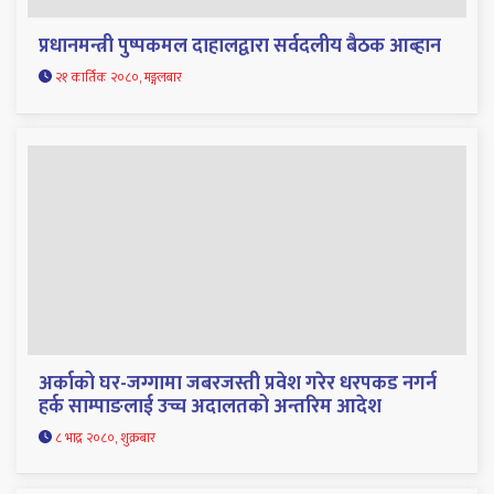
प्रधानमन्त्री पुष्पकमल दाहालद्वारा सर्वदलीय बैठक आब्हान
२१ कार्तिक २०८०, मङ्गलबार
अर्काको घर-जग्गामा जबरजस्ती प्रवेश गरेर धरपकड नगर्न
हर्क साम्पाङलाई उच्च अदालतको अन्तरिम आदेश
८ भाद्र २०८०, शुक्रबार