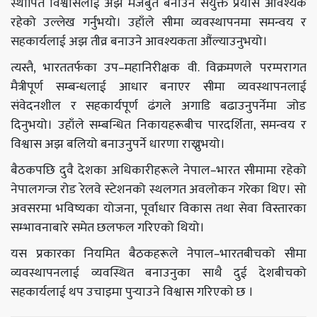
स्थापित विश्वासलाई अझ मजबुत बनाउन संयुक्त प्रयास आवश्यक
रहेको उल्लेख गर्नुभयो। उहाँले सीमा व्यवस्थापनमा समन्वय र
सहकार्यलाई अझ तीव्र बनाउने आवश्यकता औंल्याउनुभयो।
त्यस्तै, भारततर्फका उप–महानिरीक्षक वी. विक्रमणले परम्परागत
मैत्रीपूर्ण सम्बन्धलाई आधार बनाएर सीमा व्यवस्थापनलाई
संवेदनशील र सहकार्यपूर्ण ढंगले अगाडि बढाउनुपर्नेमा जोड
दिनुभयो। उहाँले सम्बन्धित निकायहरूबीच पारदर्शिता, समन्वय र
विश्वास अझ बलियो बनाउनुपर्ने धारणा राख्नुभयो।
बैठकपछि दुवै देशका अधिकारीहरूले नेपाल–भारत सीमामा रहेको
नेपालगन्ज रोड रेलवे स्टेशनको स्थलगत अवलोकन गरेका थिए। सो
अवसरमा भविष्यका योजना, पूर्वाधार विकास तथा सेवा विस्तारका
सम्भावनाबारे समेत छलफल गरिएको थियो।
यस प्रकारका नियमित बैठकहरूले नेपाल–भारतबीचको सीमा
व्यवस्थापनलाई व्यवस्थित बनाउनुका साथै दुई देशबीचको
सहकार्यलाई थप उचाइमा पुर्‍याउने विश्वास गरिएको छ ।