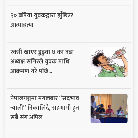
२० बर्षिया युवकद्वारा झुँडिएर
आत्माहत्या
रक्सी खाएर डुडुवा ४ का वडा
अध्यक्ष सगिरले युवक माथि
आक्रमण गरे पछि...
नेपालगञ्जमा मंगलबार “सदभाव
र्‍याली” निकालिदै, सहभागी हुन
सबै संग अपिल