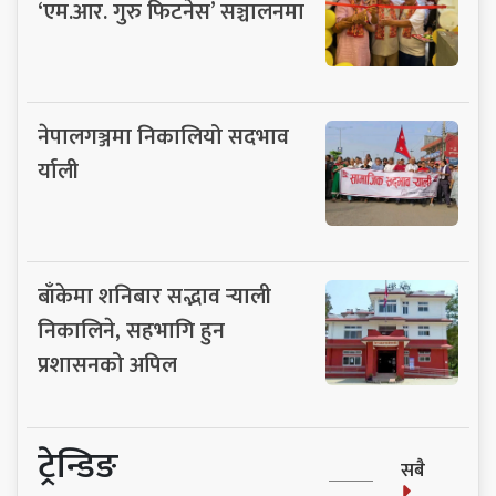
‘एम.आर. गुरु फिटनेस’ सञ्चालनमा
नेपालगञ्जमा निकालियो सदभाव
र्याली
बाँकेमा शनिबार सद्भाव र्‍याली
निकालिने, सहभागि हुन
प्रशासनको अपिल
ट्रेन्डिङ
सबै